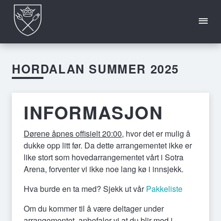
HORDALAN SUMMER 2025
INFO
HORDALAN
OFTE
CREW
2026
STILTE
SPØRSMÅL
INFORMASJON
Dørene åpnes offisielt 20:00
, hvor det er mulig å
dukke opp litt før. Da dette arrangementet ikke er
like stort som hovedarrangementet vårt i Sotra
Arena, forventer vi ikke noe lang kø i innsjekk.
Hva burde en ta med? Sjekk ut vår
Pakkeliste
Om du kommer til å være deltager under
arrangementet, anbefaler vi at du blir med i